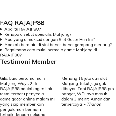
Loading...
FAQ RAJAJP88
Apa itu RAJAJP88?
Kenapa disebut spesialis Mahjong?
Apa yang dimaksud dengan Slot Gacor Hari Ini?
Apakah bermain di sini benar-benar gampang menang?
Bagaimana cara mulai bermain game Mahjong di
RAJAJP88?
Testimoni Member
Gila, baru pertama main
Menang 16 juta dari slot
Mahjong Ways 2 di
Mahjong, takut juga gak
RAJAJP88 adalah agen link
dibayar. Tapi RAJAJP88 pro
resmi terbaru penyedia
banget, WD-nya masuk
game gacor online malam ini
dalam 3 menit. Aman dan
yang siap memberikan
terpercaya!
- Thanos
pengalaman bermain
terbaik dengan peluang