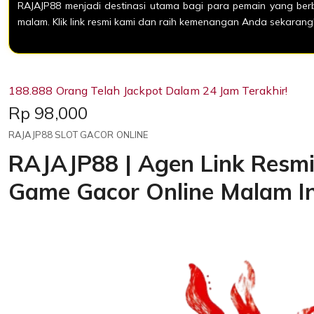
RAJAJP88 menjadi destinasi utama bagi para pemain yang berb
malam. Klik link resmi kami dan raih kemenangan Anda sekarang!
188.888 Orang Telah Jackpot Dalam 24 Jam Terakhir!
Price:
Rp 98,000
RAJAJP88 SLOT GACOR ONLINE
RAJAJP88 | Agen Link Resmi
Game Gacor Online Malam In