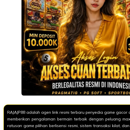
RAJAJP88 adalah agen link resmi terbaru penyedia game gacor o
memberikan pengalaman bermain terbaik dengan peluang maxwi
ratusan game pilihan berlisensi resmi, sistem transaksi kilat, d