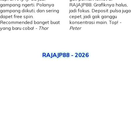
gampang ngerti. Polanya
RAJAJP88. Grafiknya halus,
gampang diikuti, dan sering
jadi fokus. Deposit pulsa juga
dapet free spin.
cepet, jadi gak ganggu
Recommended banget buat
konsentrasi main. Top!
-
yang baru coba!
- Thor
Peter
RAJAJP88 - 2026